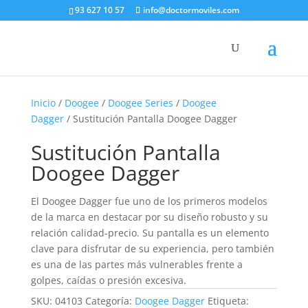
93 627 10 57
info@doctormoviles.com
Inicio
/
Doogee
/
Doogee Series
/
Doogee
Dagger
/ Sustitución Pantalla Doogee Dagger
Sustitución Pantalla
Doogee Dagger
El Doogee Dagger fue uno de los primeros modelos
de la marca en destacar por su diseño robusto y su
relación calidad-precio. Su pantalla es un elemento
clave para disfrutar de su experiencia, pero también
es una de las partes más vulnerables frente a
golpes, caídas o presión excesiva.
SKU:
04103
Categoría:
Doogee Dagger
Etiqueta: