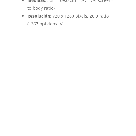
Medidas
: 5.5″, 109,0 cm
(~71.7% screen-
to-body ratio)
Resolución
: 720 x 1280 pixels, 20:9 ratio
(~267 ppi density)