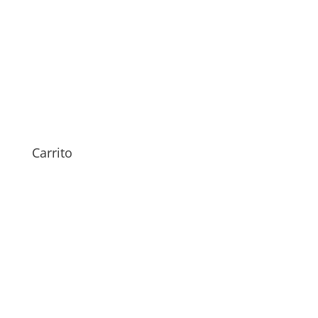
Revisión Doogee Dagger
29,00
€
Carrito