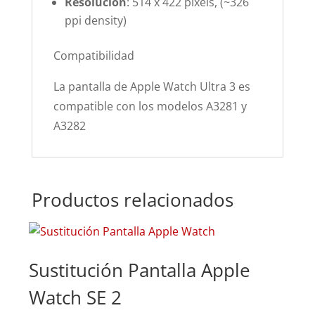
Resolución
: 514 x 422 pixels, (~326
ppi density)
Compatibilidad
La pantalla de Apple Watch Ultra 3 es
compatible con los modelos A3281 y
A3282
Productos relacionados
Sustitución Pantalla Apple
Su
Watch SE 2
Wa