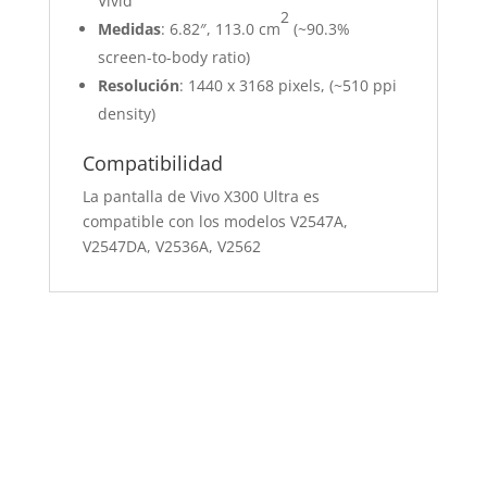
Vivid
2
Medidas
: 6.82″, 113.0 cm
(~90.3%
screen-to-body ratio)
Resolución
: 1440 x 3168 pixels, (~510 ppi
density)
Compatibilidad
La pantalla de Vivo X300 Ultra es
compatible con los modelos V2547A,
V2547DA, V2536A, V2562