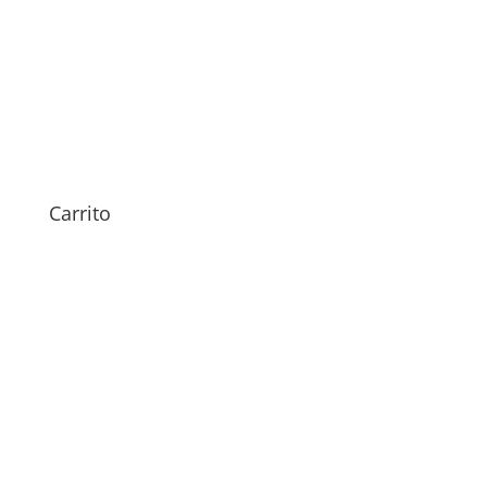
Sustitución de Pantalla Vivo
X300 Ultra
Carrito