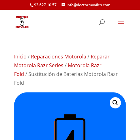
93 627 10 57
info@doctormoviles.com
Inicio
/
Reparaciones Motorola
/
Reparar
Motorola Razr Series
/
Motorola Razr
Fold
/ Sustitución de Baterías Motorola Razr
Fold