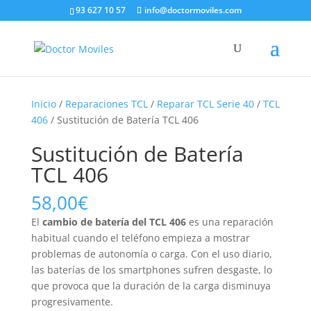
93 627 10 57
info@doctormoviles.com
Inicio
/
Reparaciones TCL
/
Reparar TCL Serie 40
/
TCL
406
/ Sustitución de Batería TCL 406
Sustitución de Batería
TCL 406
58,00
€
El
cambio de batería del TCL 406
es una reparación
habitual cuando el teléfono empieza a mostrar
problemas de autonomía o carga. Con el uso diario,
las baterías de los smartphones sufren desgaste, lo
que provoca que la duración de la carga disminuya
progresivamente.