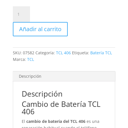
Sustitución
de
Batería
Añadir al carrito
TCL
406
cantidad
SKU:
07582
Categoría:
TCL 406
Etiqueta:
Batería TCL
Marca:
TCL
Descripción
Descripción
Cambio de Batería TCL
406
El
cambio de batería del TCL 406
es una
reparación habitual cuando el teléfono