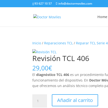
93 627 10 57
info@doctormoviles.com
Home
Inicio
/
Reparaciones TCL
/
Reparar TCL Serie 
Revisión TCL 406
29,00
€
El
diagnóstico TCL 406
es un procedimiento fu
funcionamiento del dispositivo. En
Doctor Móv
que ofrecemos un análisis técnico completo p
Revisión
Añadir al carrito
TCL
406