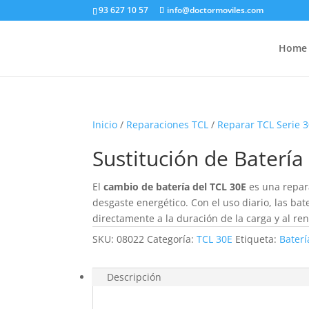
93 627 10 57
info@doctormoviles.com
Home
Inicio
/
Reparaciones TCL
/
Reparar TCL Serie 
Sustitución de Batería
El
cambio de batería del TCL 30E
es una repar
desgaste energético. Con el uso diario, las ba
directamente a la duración de la carga y al re
SKU:
08022
Categoría:
TCL 30E
Etiqueta:
Baterí
Descripción