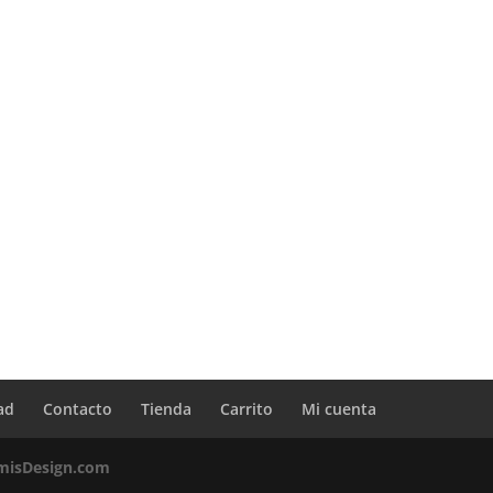
ad
Contacto
Tienda
Carrito
Mi cuenta
misDesign.com