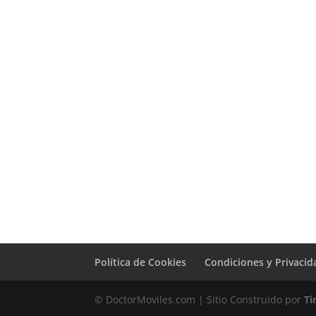
Sustitución
Pantalla TCL 30E
69,00
€
Política de Cookies
Condiciones y Privacid
© DoctorMoviles.com | Sitio Construido por
Ti