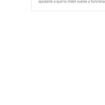
ayudarte a que tu móvil vuelva a funciona
Revisión TCL 30E
29,00
€