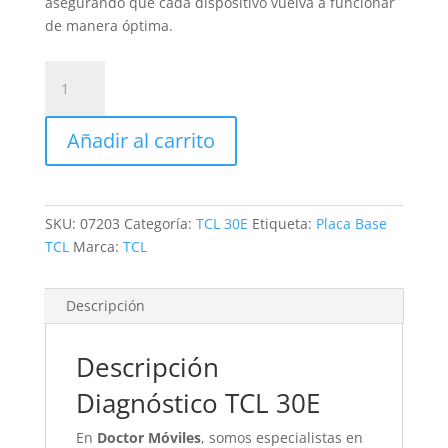
asegurando que cada dispositivo vuelva a funcionar
de manera óptima.
Revisión
TCL
30E
Añadir al carrito
cantidad
SKU:
07203
Categoría:
TCL 30E
Etiqueta:
Placa Base
TCL
Marca:
TCL
Descripción
Descripción
Diagnóstico TCL 30E
En
Doctor Móviles
, somos especialistas en