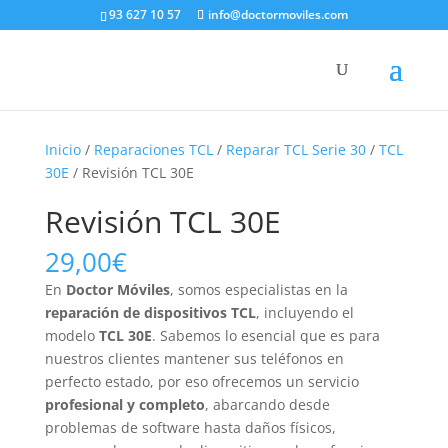
93 627 10 57
info@doctormoviles.com
Inicio
/
Reparaciones TCL
/
Reparar TCL Serie 30
/
TCL
30E
/ Revisión TCL 30E
Revisión TCL 30E
29,00
€
En
Doctor Móviles
, somos especialistas en la
reparación de dispositivos TCL
, incluyendo el
modelo
TCL 30E
. Sabemos lo esencial que es para
nuestros clientes mantener sus teléfonos en
perfecto estado, por eso ofrecemos un servicio
profesional y completo
, abarcando desde
problemas de software hasta daños físicos,