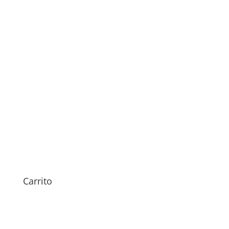
Sustitución Pantalla TCL
30E
69,00
€
Carrito