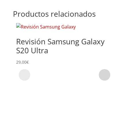
Productos relacionados
Revisión Samsung Galaxy
Sus
S20 Ultra
Sam
29,00
€
219,00