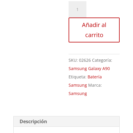
Sustitución
de
Batería
Añadir al
Samsung
carrito
Galaxy
A90
cantidad
SKU:
02626
Categoría:
Samsung Galaxy A90
Etiqueta:
Batería
Samsung
Marca:
Samsung
Descripción