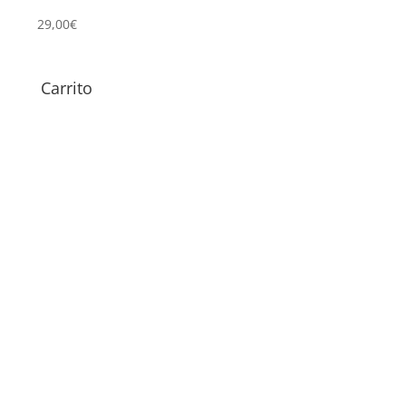
Ga
29,00
€
169,
Carrito