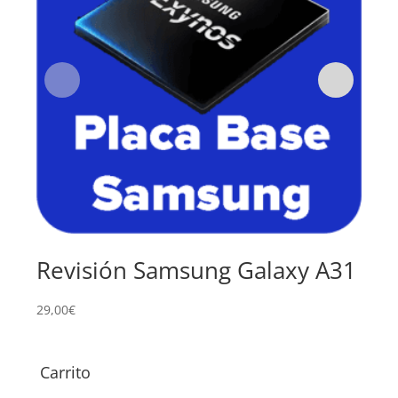
Revisión Samsung Galaxy A31
Su
Ga
29,00
€
109,
Carrito