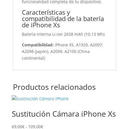
funcionalidad completa de tu dispositivo.
Características y
compatibilidad de la batería
de iPhone Xs
Batería interna Li-Ion 2658 mAh (10,13 Wh)
Compatibilidad:
iPhone XS. A1920, A2097;
A2098 (Japón), A2099, A2100 (China
continental)
Productos relacionados
Sustitución Cámara iPhone Xs
Su
Mo
Rango
69,00
€
-
109,00
€