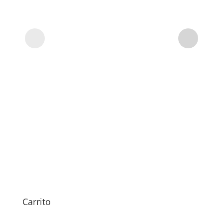
de
69,0
precios:
desde
69,00€
hasta
109,00€
Carrito