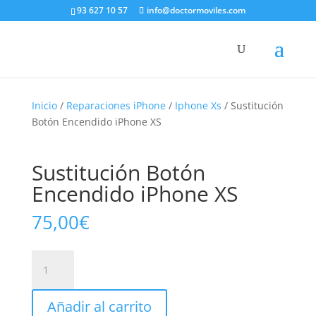
93 627 10 57
info@doctormoviles.com
Inicio
/
Reparaciones iPhone
/
Iphone Xs
/ Sustitución
Botón Encendido iPhone XS
Sustitución Botón
Encendido iPhone XS
75,00
€
Sustitución
Botón
Encendido
Añadir al carrito
iPhone