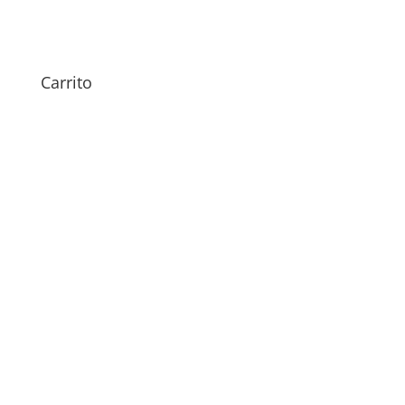
Sustitución Tapa Trasera
iPhone Xs
49,00
€
Carrito