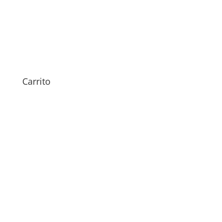
Sustitución Pantalla Xiaomi
Redmi Note 15 Pro 5G
149,00
€
Carrito