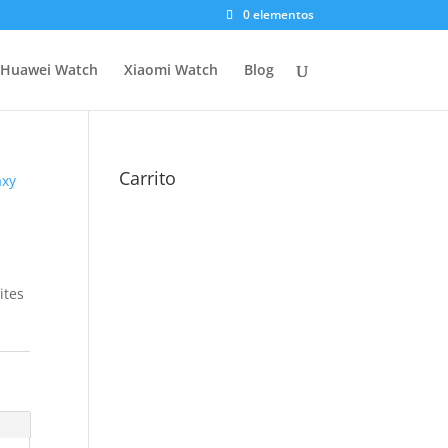
0 elementos
Huawei Watch
Xiaomi Watch
Blog
Carrito
axy
ites