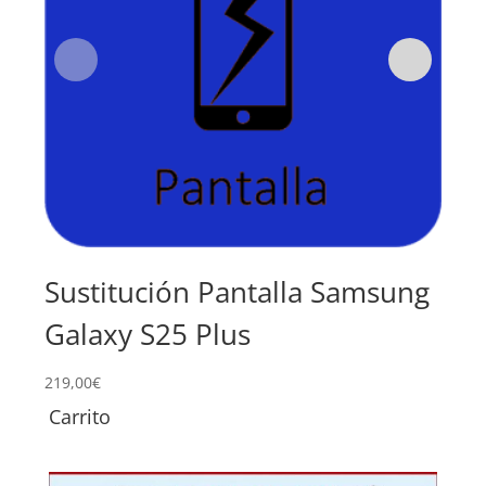
Sustitución Pantalla Samsung
Su
Galaxy S25 Plus
Sa
219,00
€
79,0
Carrito