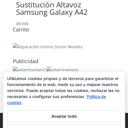
Sustitución Altavoz
Samsung Galaxy A42
49,00
€
Carrito
Publicidad
Utilizamos cookies propias y de terceros para garantizar el
Publicidad
funcionamiento de la web, medir su uso y mejorar nuestros
servicios. Puede aceptar todas las cookies, rechazar las no
necesarias o configurar sus preferencias.
Política de
cookies
Aceptar todo
Política de Cookies
Condiciones y Privacidad
Contacto
Tienda
Carrito
Mi cuenta