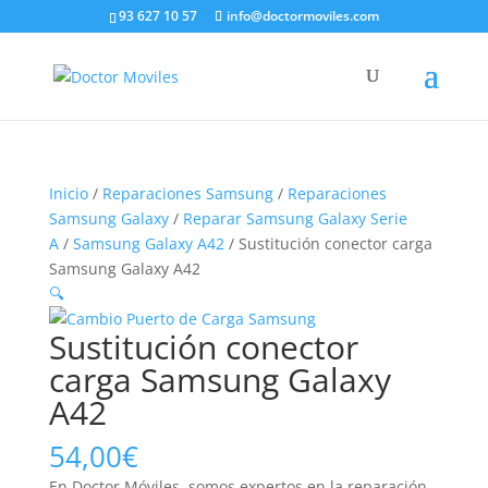
93 627 10 57
info@doctormoviles.com
Inicio
/
Reparaciones Samsung
/
Reparaciones
Samsung Galaxy
/
Reparar Samsung Galaxy Serie
A
/
Samsung Galaxy A42
/ Sustitución conector carga
Samsung Galaxy A42
🔍
Sustitución conector
carga Samsung Galaxy
A42
54,00
€
En Doctor Móviles, somos expertos en la reparación