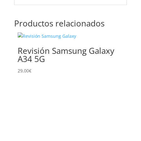
Productos relacionados
Revisión Samsung Galaxy
Sus
A34 5G
Sam
29,00
€
129,00