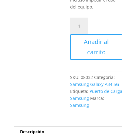
del equipo.
Sustitución
conector
carga
Añadir al
Samsung
Galaxy
carrito
A34
5G
cantidad
SKU:
08032
Categoría:
Samsung Galaxy A34 5G
Etiqueta:
Puerto de Carga
Samsung
Marca:
Samsung
Descripción