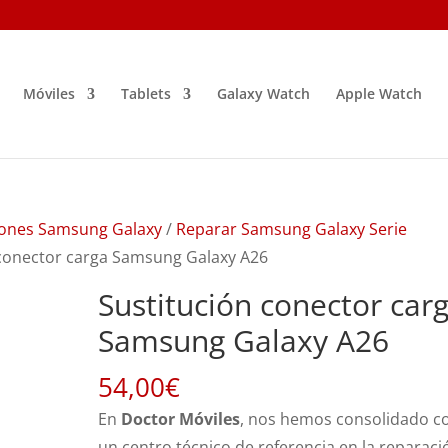
Móviles
Tablets
Galaxy Watch
Apple Watch
ones Samsung Galaxy
/
Reparar Samsung Galaxy Serie
 conector carga Samsung Galaxy A26
Sustitución conector car
Samsung Galaxy A26
54,00
€
En
Doctor Móviles
, nos hemos consolidado 
un centro técnico de referencia en la reparaci