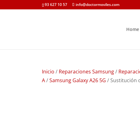
93 627 10 57
info@doctormoviles.com
Home
Inicio
/
Reparaciones Samsung
/
Reparaci
A
/
Samsung Galaxy A26 5G
/ Sustitución