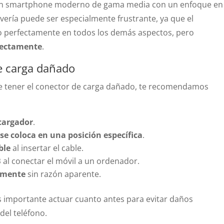
 un smartphone moderno de gama media con un enfoque en
 avería puede ser especialmente frustrante, ya que el
do perfectamente en todos los demás aspectos, pero
rrectamente
.
e carga dañado
e tener el conector de carga dañado, te recomendamos
 cargador
.
e se coloca en una posición específica
.
ble
al insertar el cable.
B
al conectar el móvil a un ordenador.
emente
sin razón aparente.
s importante actuar cuanto antes para evitar daños
del teléfono.