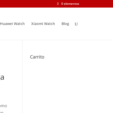
0 elementos
Huawei Watch
Xiaomi Watch
Blog
Carrito
ga
como
ón