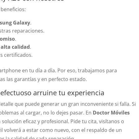
 beneficios:
msung Galaxy
.
tras reparaciones.
romiso
.
 alta calidad
.
 certificados.
rtphone en tu día a día. Por eso, trabajamos para
as las garantías y en perfecto estado.
efectuoso arruine tu experiencia
talle que puede generar un gran inconveniente si falla. Si
blemas al cargar, no lo dejes pasar. En
Doctor Móviles
olución eficaz y profesional. Pide tu cita, visítanos o
l volverá a estar como nuevo, con el respaldo de un
r la calidad de cada reparación.