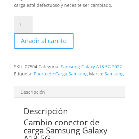
carga esté defectuoso y necesite ser cambiado.
Sustitución
conector
carga
Añadir al carrito
Samsung
Galaxy
A13
5G
SKU:
07504
Categoría:
Samsung Galaxy A13 5G 2022
cantidad
Etiqueta:
Puerto de Carga Samsung
Marca:
Samsung
Descripción
Descripción
Cambio conector de
carga Samsung Galaxy
A13 5G