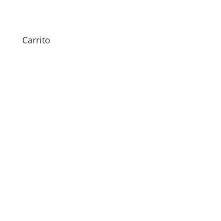
Samsung Galaxy A13 5G
49,00
€
Carrito