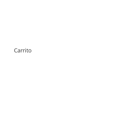
Sustitución Antena iPhone
17
Rango
59,00
€
-
69,00
€
Carrito
de
precios:
desde
59,00€
hasta
69,00€