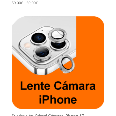
Rango
59,00
€
-
69,00
€
de
precios:
desde
59,00€
hasta
69,00€
Sustitución Cristal Cámara iPhone 17