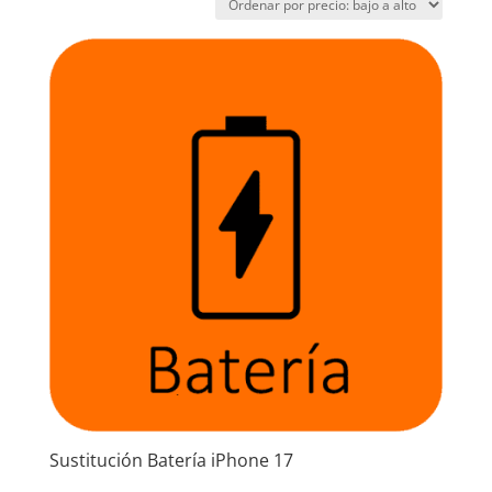
precio:
bajo
a
alto
Sustitución Batería iPhone 17