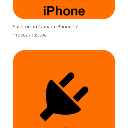
Sustitución Cámara iPhone 17
Rango
119,00
€
-
139,00
€
de
precios:
desde
119,00€
hasta
139,00€