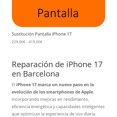
Sustitución Pantalla iPhone 17
Rango
229,00
€
-
419,00
€
de
precios:
desde
Reparación de iPhone 17
229,00€
en Barcelona
hasta
419,00€
El
iPhone 17 marca un nuevo paso en la
evolución de los smartphones de Apple
,
incorporando mejoras en rendimiento,
eficiencia energética y capacidades inteligentes
que optimizan la experiencia de uso diaria.