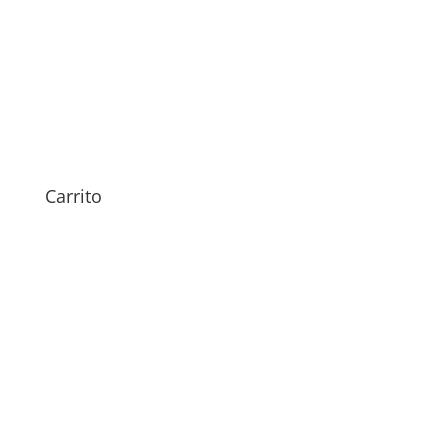
Sustitución Antena iPhone
12
Rango
54,00
€
-
59,00
€
Carrito
de
precios:
desde
54,00€
hasta
59,00€