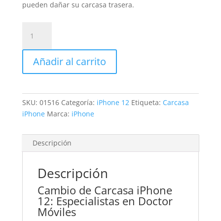
pueden dañar su carcasa trasera.
Sustitución
Carcasa
iPhone
Añadir al carrito
12
cantidad
SKU:
01516
Categoría:
iPhone 12
Etiqueta:
Carcasa
iPhone
Marca:
iPhone
Descripción
Descripción
Cambio de Carcasa iPhone
12: Especialistas en Doctor
Móviles