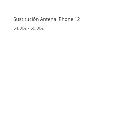
Sustitución Antena iPhone 12
Rango
54,00
€
-
59,00
€
de
precios:
desde
54,00€
hasta
59,00€