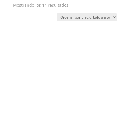
Ordenado
Mostrando los 14 resultados
por
precio:
bajo
a
alto