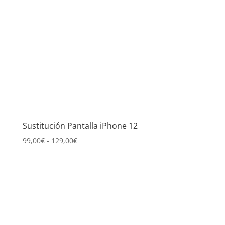
Sustitución Pantalla iPhone 12
Rango
99,00
€
-
129,00
€
de
precios:
desde
99,00€
hasta
129,00€