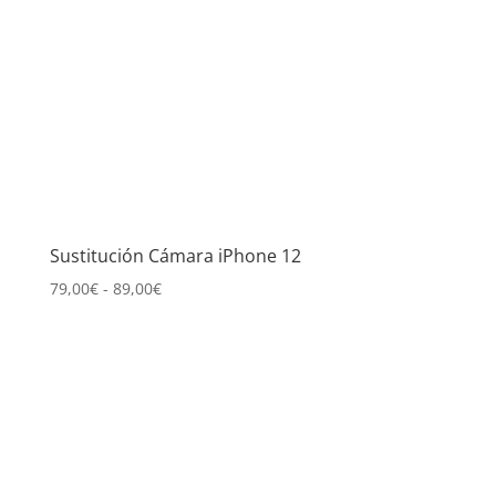
Sustitución Cámara iPhone 12
Rango
79,00
€
-
89,00
€
de
precios:
desde
79,00€
hasta
89,00€