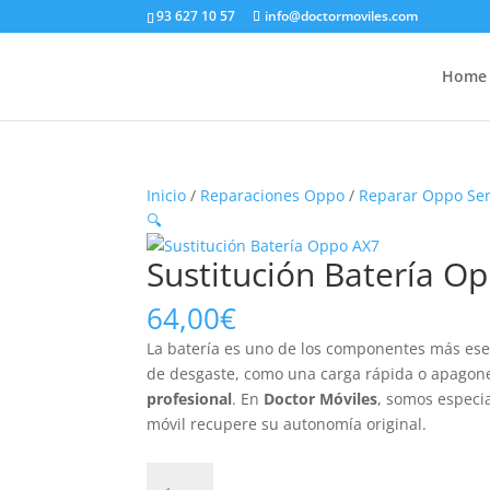
93 627 10 57
info@doctormoviles.com
Home
Inicio
/
Reparaciones Oppo
/
Reparar Oppo Ser
🔍
Sustitución Batería O
64,00
€
La batería es uno de los componentes más ese
de desgaste, como una carga rápida o apagon
profesional
. En
Doctor Móviles
, somos especia
móvil recupere su autonomía original.
Sustitución