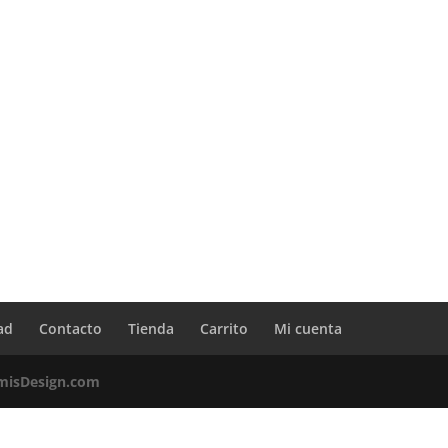
ad
Contacto
Tienda
Carrito
Mi cuenta
misDesign.com