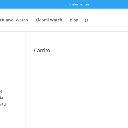
0 elementos
Huawei Watch
Xiaomi Watch
Blog
Carrito
os
ía
e tu