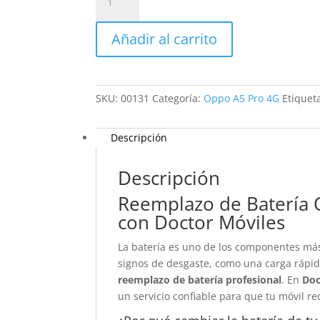
Batería
Oppo
Añadir al carrito
A5
Pro
4G
cantidad
SKU:
00131
Categoría:
Oppo A5 Pro 4G
Etiquet
Descripción
Descripción
Reemplazo de Batería 
con Doctor Móviles
La batería es uno de los componentes má
signos de desgaste, como una carga rápi
reemplazo de batería profesional
. En
Doc
un servicio confiable para que tu móvil r