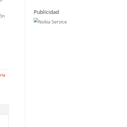
er
Publicidad
ión
ría