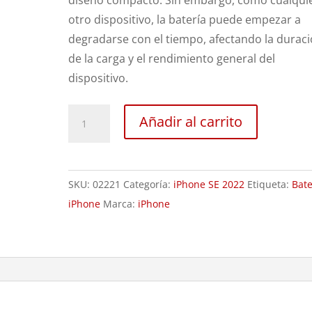
diseño compacto. Sin embargo, como cualqui
otro dispositivo, la batería puede empezar a
degradarse con el tiempo, afectando la durac
de la carga y el rendimiento general del
dispositivo.
Sustitución
Añadir al carrito
Batería
iPhone
SE
SKU:
02221
Categoría:
iPhone SE 2022
Etiqueta:
Bate
3ª
iPhone
Marca:
iPhone
Generación
cantidad