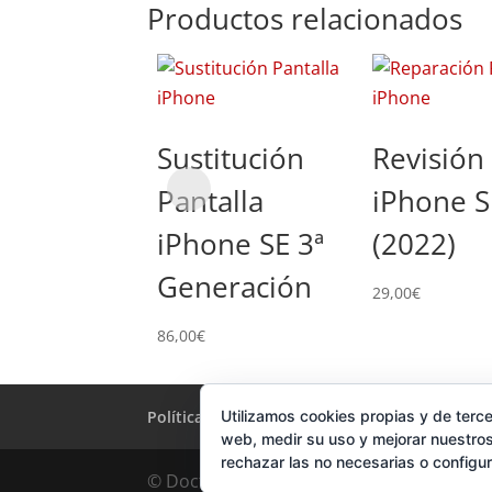
Productos relacionados
Sustitución
Revisión
Pantalla
iPhone S
iPhone SE 3ª
(2022)
Generación
29,00
€
86,00
€
Política de Cookies
Utilizamos cookies propias y de terce
Condiciones y Privacid
web, medir su uso y mejorar nuestros
rechazar las no necesarias o configu
© DoctorMoviles.com | Sitio Construido