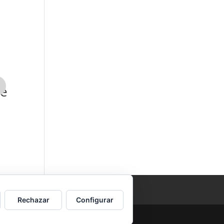
Sustitución
Sustitución
ne
Auricular
Bandeja SIM
iPhone SE
iPhone SE 3
2022
54,00
€
49,00
€
Rechazar
Configurar