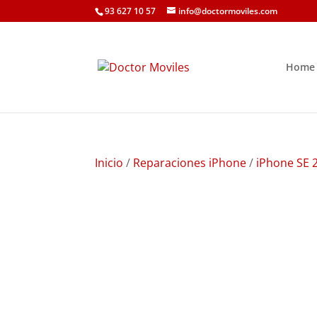
93 627 10 57
info@doctormoviles.com
Home
Inicio
/
Reparaciones iPhone
/
iPhone SE 