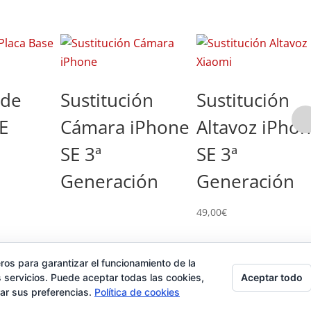
 de
Sustitución
Sustitución
E
Cámara iPhone
Altavoz iPho
SE 3ª
SE 3ª
Generación
Generación
49,00
€
ros para garantizar el funcionamiento de la
ad
Contacto
Tienda
Carrito
Mi cuenta
Aceptar todo
 servicios. Puede aceptar todas las cookies,
rar sus preferencias.
Política de cookies
 por
TimisDesign.com