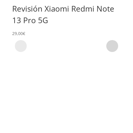
Revisión Xiaomi Redmi Note
Su
13 Pro 5G
Re
29,00
€
119,