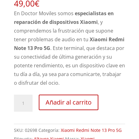
49,00
€
En Doctor Moviles somos
especialistas en
reparación de dispositivos Xiaomi
, y
comprendemos la frustración que supone
tener problemas de audio en tu
Xiaomi Redmi
Note 13 Pro 5G
. Este terminal, que destaca por
su conectividad de última generación y su
potente rendimiento, es un dispositivo clave en
tu día a día, ya sea para comunicarte, trabajar
o disfrutar del ocio.
Sustitución
Añadir al carrito
Altavoz
Xiaomi
Redmi
SKU:
02698
Categoría:
Xiaomi Redmi Note 13 Pro 5G
Note
Etiqueta:
Altavoz Xiaomi
Marca:
Xiaomi