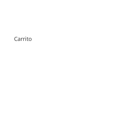
Sustitución Altavoz
Samsung Galaxy A32
49,00
€
Carrito