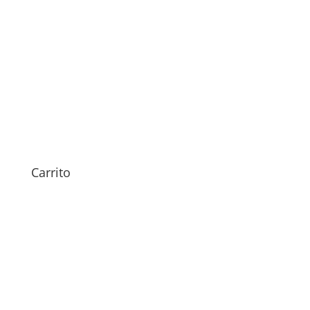
Sustitución Altavoz Samsung
Galaxy A13
49,00
€
Carrito