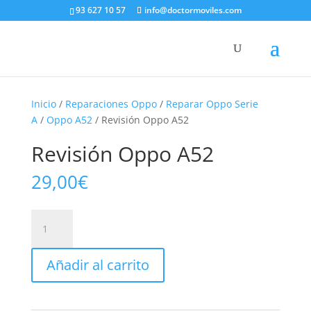
93 627 10 57
info@doctormoviles.com
Inicio
/
Reparaciones Oppo
/
Reparar Oppo Serie
A
/
Oppo A52
/ Revisión Oppo A52
Revisión Oppo A52
29,00
€
Revisión
Oppo
A52
Añadir al carrito
cantidad