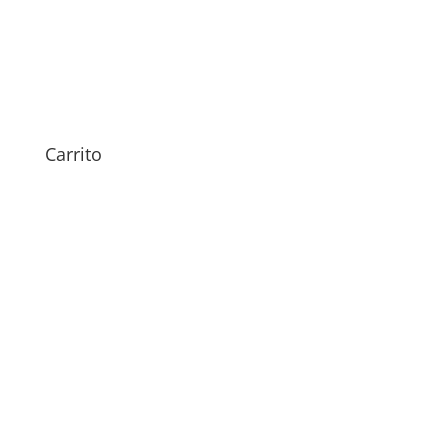
Sustitución Altavoz Oppo
A52
45,00
€
Carrito