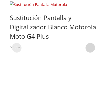
Sustitución Pantalla y
Su
Digitalizador Blanco Motorola
Di
Moto G4 Plus
Mo
69,00
€
69,0