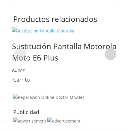
Productos relacionados
Sustitución Pantalla Motorola
Su
Moto E6 Plus
Mo
64,00
€
59,0
Carrito
Publicidad