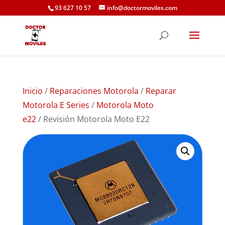
93 627 10 57
info@doctormoviles.com
Inicio
/
Reparaciones Motorola
/
Reparar
Motorola E Series
/
Motorola Moto
e22
/ Revisión Motorola Moto E22