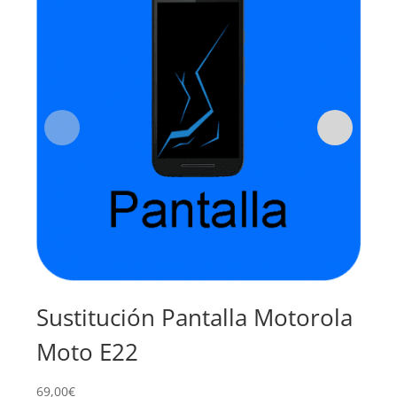
Sustitución Pantalla Motorola
Su
Moto E22
Mo
69,00
€
59,0