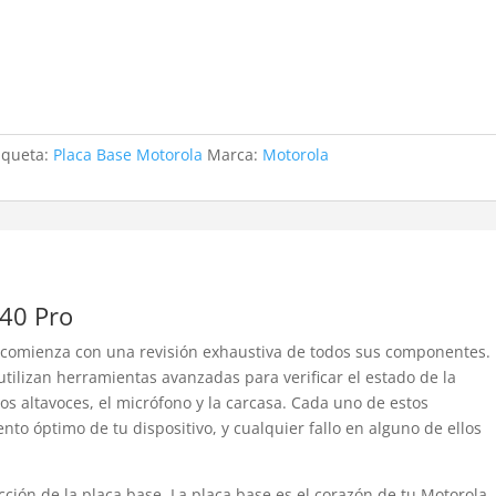
iqueta:
Placa Base Motorola
Marca:
Motorola
 40 Pro
o comienza con una revisión exhaustiva de todos sus componentes.
tilizan herramientas avanzadas para verificar el estado de la
 los altavoces, el micrófono y la carcasa. Cada uno de estos
to óptimo de tu dispositivo, y cualquier fallo en alguno de ellos
ección de la placa base. La placa base es el corazón de tu Motorola