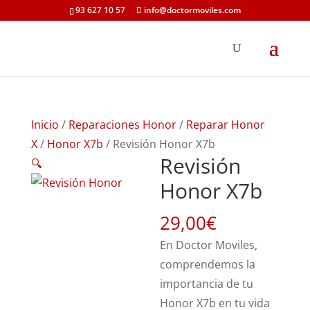
93 627 10 57
info@doctormoviles.com
Inicio
/
Reparaciones Honor
/
Reparar Honor
X
/
Honor X7b
/ Revisión Honor X7b
Revisión
🔍
Honor X7b
29,00
€
En Doctor Moviles,
comprendemos la
importancia de tu
Honor X7b en tu vida