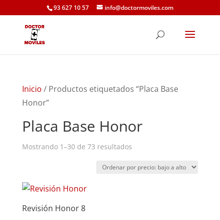
93 627 10 57
info@doctormoviles.com
Inicio
/ Productos etiquetados “Placa Base
Honor”
Placa Base Honor
Ordenado
Mostrando 1–30 de 73 resultados
por
precio:
bajo
a
Revisión Honor 8
alto