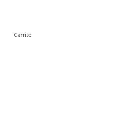
Sustitución Batería Honor
Magic5 Pro
64,00
€
Carrito