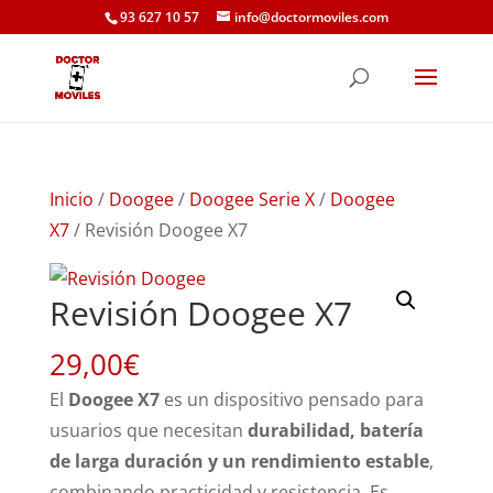
93 627 10 57
info@doctormoviles.com
Inicio
/
Doogee
/
Doogee Serie X
/
Doogee
X7
/ Revisión Doogee X7
Revisión Doogee X7
29,00
€
El
Doogee X7
es un dispositivo pensado para
usuarios que necesitan
durabilidad, batería
de larga duración y un rendimiento estable
,
combinando practicidad y resistencia. Es