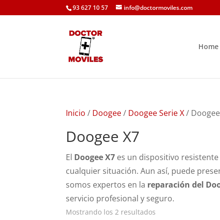
93 627 10 57
info@doctormoviles.com
Home
Inicio
/
Doogee
/
Doogee Serie X
/ Doogee
Doogee X7
El
Doogee X7
es un dispositivo resistente
cualquier situación. Aun así, puede prese
somos expertos en la
reparación del Do
servicio profesional y seguro.
Ordenado
Mostrando los 2 resultados