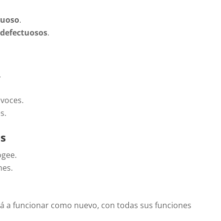
tuoso
.
 defectuosos
.
.
avoces.
s.
es
ogee.
nes.
á a funcionar como nuevo, con todas sus funciones