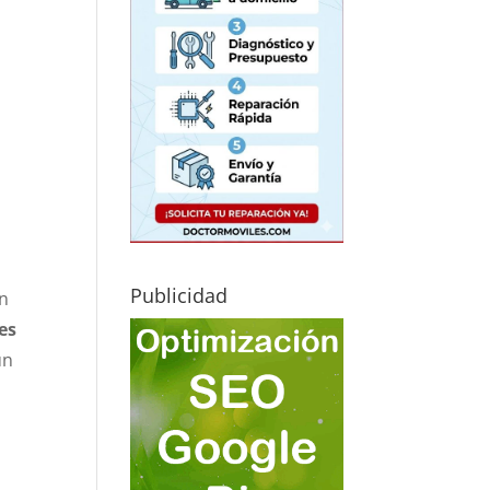
Publicidad
en
es
un