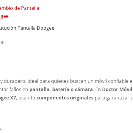
titución Pantalla Doogee
0
€
7
 y duradero, ideal para quienes buscan un móvil confiable 
ntar fallos en
pantalla, batería o cámara
. En
Doctor Móvil
ogee X7
, usando
componentes originales
para garantizar 
e
.