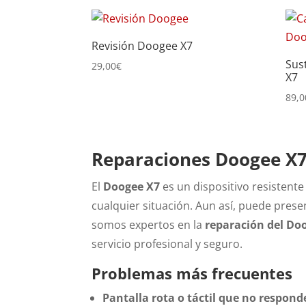
por
precio:
Revisión Doogee X7
bajo
Sus
a
29,00
€
X7
alto
89,0
Reparaciones Doogee X
El
Doogee X7
es un dispositivo resistente
cualquier situación. Aun así, puede prese
somos expertos en la
reparación del Do
servicio profesional y seguro.
Problemas más frecuentes
Pantalla rota o táctil que no respond