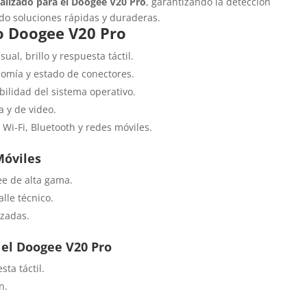
ializado para el Doogee V20 Pro
, garantizando la detección
ndo soluciones rápidas y duraderas.
co Doogee V20 Pro
sual, brillo y respuesta táctil.
mía y estado de conectores.
abilidad del sistema operativo.
a y de video.
 Wi-Fi, Bluetooth y redes móviles.
Móviles
ee de alta gama.
lle técnico.
izadas.
el Doogee V20 Pro
ta táctil.
n.