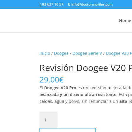
93 627 10 57
info@doctormoviles.com
Home
Inicio
/
Doogee
/
Doogee Serie V
/
Doogee V20 
Revisión Doogee V20 
29,00
€
El
Doogee V20 Pro
es una versión mejorada de
avanzada y un diseño ultrarresistente
. Está 
caídas, agua y polvo, sin renunciar a un
alto r
Revisión
Doogee
V20