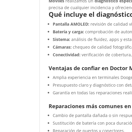
Móviles
realizamos un
diagnóstico espec
precisa de cualquier incidencia y ofrecie
Qué incluye el diagnósti
Pantalla AMOLED:
revisión de calidad vi
Batería y carga:
comprobación de autono
Sistema:
análisis de fluidez, apps y est
Cámaras:
chequeo de calidad fotográfic
Conectividad:
verificación de cobertura,
Ventajas de confiar en Doctor 
Amplia experiencia en terminales Doog
Presupuesto claro y diagnóstico con deta
Garantía en todas las reparaciones real
Reparaciones más comunes en 
Cambio de pantalla dañada o sin respues
Sustitución de batería con poca duració
Reparación de puertos y conectores.