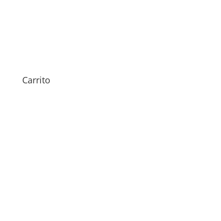
Sustitución Pantalla Doogee
F3 Pro
79,00
€
Carrito