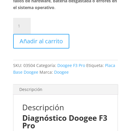
fallos de hardware, batería desgastada o errores en
el sistema operativo
.
Revisión
Doogee
F3
Añadir al carrito
Pro
cantidad
SKU:
03504
Categoría:
Doogee F3 Pro
Etiqueta:
Placa
Base Doogee
Marca:
Doogee
Descripción
Descripción
Diagnóstico Doogee F3
Pro