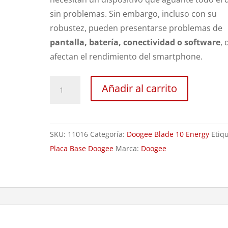
sin problemas. Sin embargo, incluso con su
robustez, pueden presentarse problemas de
pantalla, batería, conectividad o software
, 
afectan el rendimiento del smartphone.
Revisión
Añadir al carrito
Doogee
Blade
10
SKU:
11016
Categoría:
Doogee Blade 10 Energy
Etiq
Energy
Placa Base Doogee
Marca:
Doogee
cantidad