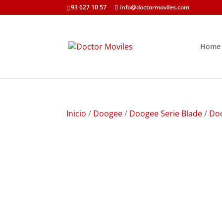
93 627 10 57
info@doctormoviles.com
Home
Inicio
/
Doogee
/
Doogee Serie Blade
/
Doo