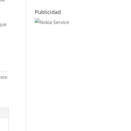
Publicidad
que
ueta: