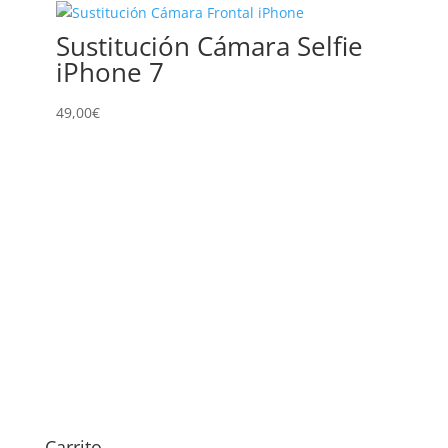
Sustitución Cámara Selfie
Sus
iPhone 7
Mov
49,00
€
49,00
€
Carrito