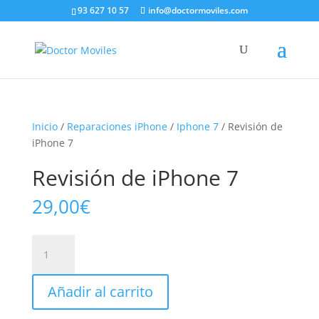
93 627 10 57
info@doctormoviles.com
Inicio
/
Reparaciones iPhone
/
Iphone 7
/ Revisión de
iPhone 7
Revisión de iPhone 7
29,00
€
Revisión
de
iPhone
Añadir al carrito
7
cantidad