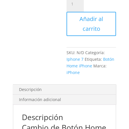
Botón
Home
Añadir al
iPhone
7
carrito
cantidad
SKU:
N/D
Categoría:
Iphone 7
Etiqueta:
Botón
Home iPhone
Marca:
iPhone
Descripción
Información adicional
Descripción
Cambio de Botón Home