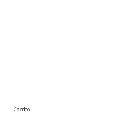
Sustitución Carcasa iPhone 7
89,00
€
Carrito