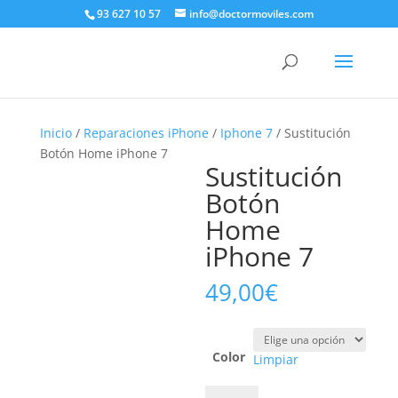
93 627 10 57
info@doctormoviles.com
Inicio
/
Reparaciones iPhone
/
Iphone 7
/ Sustitución
Botón Home iPhone 7
Sustitución
Botón
Home
iPhone 7
49,00
€
Color
Limpiar
Sustitución