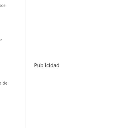
sos
de
Publicidad
a de