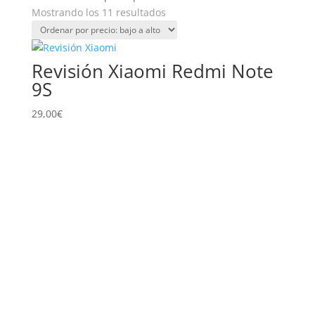
Ordenado
Mostrando los 11 resultados
por
precio:
bajo
Revisión Xiaomi Redmi Note
a
9S
alto
29,00
€