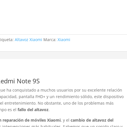
tiqueta:
Altavoz Xiaomi
Marca:
Xiaomi
Redmi Note 9S
que ha conquistado a muchos usuarios por su excelente relación
apacidad, pantalla FHD+ y un rendimiento sólido, este dispositivo
a el entretenimiento. No obstante, uno de los problemas más
mpo es el
fallo del altavoz
.
en reparación de móviles Xiaomi
, y el
cambio de altavoz del
 intervenciones más habituales. Sabemos que un sonido claro y