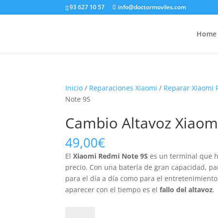
93 627 10 57
info@doctormoviles.com
Home
Inicio
/
Reparaciones Xiaomi
/
Reparar Xiaomi
Note 9S
Cambio Altavoz Xiaom
49,00
€
El
Xiaomi Redmi Note 9S
es un terminal que h
precio. Con una batería de gran capacidad, pan
para el día a día como para el entretenimien
aparecer con el tiempo es el
fallo del altavoz
.
Cambio