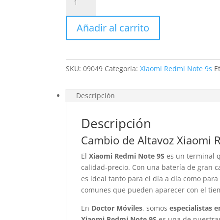
Altavoz
Xiaomi
Añadir al carrito
Redmi
Note
9S
cantidad
SKU:
09049
Categoría:
Xiaomi Redmi Note 9s
E
Descripción
Descripción
Cambio de Altavoz Xiaomi 
El
Xiaomi Redmi Note 9S
es un terminal 
calidad-precio. Con una batería de gran c
es ideal tanto para el día a día como par
comunes que pueden aparecer con el tie
En
Doctor Móviles
, somos
especialistas 
Xiaomi Redmi Note 9S
es una de nuestras