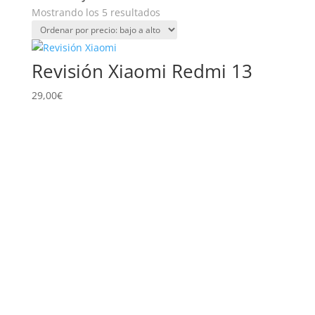
Ordenado
Mostrando los 5 resultados
por
precio:
bajo
Revisión Xiaomi Redmi 13
a
alto
29,00
€