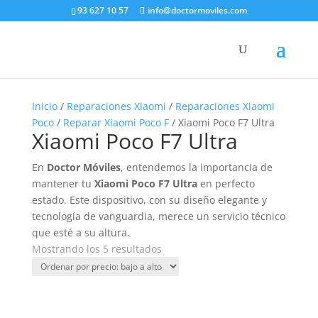
93 627 10 57
info@doctormoviles.com
Inicio
/
Reparaciones Xiaomi
/
Reparaciones Xiaomi
Poco
/
Reparar Xiaomi Poco F
/ Xiaomi Poco F7 Ultra
Xiaomi Poco F7 Ultra
En
Doctor Móviles
, entendemos la importancia de
mantener tu
Xiaomi Poco F7 Ultra
en perfecto
estado. Este dispositivo, con su diseño elegante y
tecnología de vanguardia, merece un servicio técnico
que esté a su altura.
Ordenado
Mostrando los 5 resultados
por
precio:
bajo
a